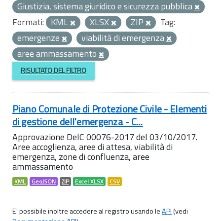
Giustizia, sistema giuridico e sicurezza pubblica
Formati:
KML
XLSX
ZIP
Tag:
emergenze
viabilità di emergenza
aree ammassamento
RISULTATO DEL FILTRO
Piano Comunale di Protezione Civile - Elementi
di gestione dell'emergenza - C...
Approvazione DelC 00076-2017 del 03/10/2017.
Aree accoglienza, aree di attesa, viabilità di
emergenza, zone di confluenza, aree
ammassamento
KML
GeoJSON
ZIP
Excel XLSX
CSV
E' possibile inoltre accedere al registro usando le
API
(vedi