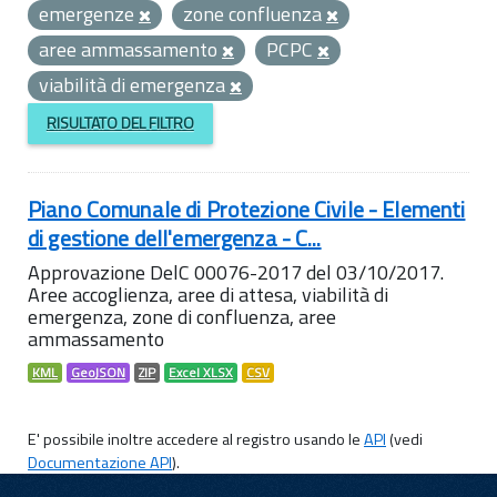
emergenze
zone confluenza
aree ammassamento
PCPC
viabilità di emergenza
RISULTATO DEL FILTRO
Piano Comunale di Protezione Civile - Elementi
di gestione dell'emergenza - C...
Approvazione DelC 00076-2017 del 03/10/2017.
Aree accoglienza, aree di attesa, viabilità di
emergenza, zone di confluenza, aree
ammassamento
KML
GeoJSON
ZIP
Excel XLSX
CSV
E' possibile inoltre accedere al registro usando le
API
(vedi
Documentazione API
).