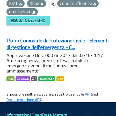
KML
XLSX
Tag:
zone confluenza
emergenze
RISULTATO DEL FILTRO
Piano Comunale di Protezione Civile - Elementi
di gestione dell'emergenza - C...
Approvazione DelC 00076-2017 del 03/10/2017.
Aree accoglienza, aree di attesa, viabilità di
emergenza, zone di confluenza, aree
ammassamento
KML
GeoJSON
ZIP
Excel XLSX
CSV
E' possibile inoltre accedere al registro usando le
API
(vedi
Documentazione API
).
Informazioni OpenData Matera