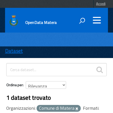
Accedi
OpenData Matera
DATI
ENTI
Dataset
TEMI
INFORMAZIONI
Ordina per
1 dataset trovato
Organizzazioni:
Comune di Matera
Formati: