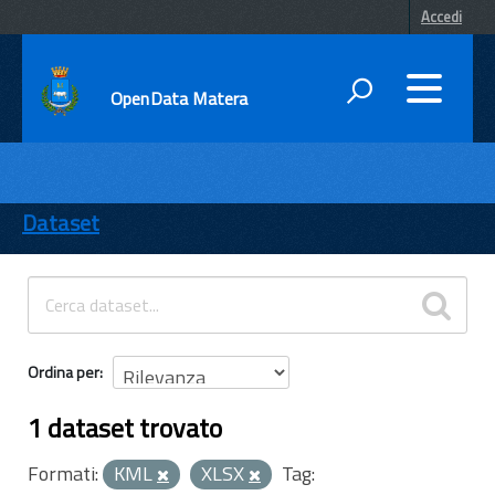
Accedi
OpenData Matera
DATI
ENTI
Dataset
TEMI
INFORMAZIONI
Ordina per
1 dataset trovato
Formati:
KML
XLSX
Tag: