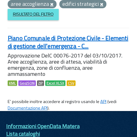
aree accoglienza
edifici strategici
RISULTATO DEL FILTRO
Piano Comunale di Protezione Civile - Elementi
di gestione dell'emergenza - C...
Approvazione DelC 00076-2017 del 03/10/2017.
Aree accoglienza, aree di attesa, viabilità di
emergenza, zone di confluenza, aree
ammassamento
KML
GeoJSON
ZIP
Excel XLSX
CSV
E' possibile inoltre accedere al registro usando le
API
(vedi
Documentazione API
).
Informazioni OpenData Matera
Lista cataloghi