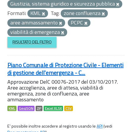
Giustizia, sistema giuridico e sicurezza pubblica
Formati:
KML
Tag:
zone confluenza
aree ammassamento
PCPC
viabilità di emergenza
RISULTATO DEL FILTRO
Piano Comunale di Protezione Civile - Elementi
di gestione dell'emergenza - C...
Approvazione DelC 00076-2017 del 03/10/2017.
Aree accoglienza, aree di attesa, viabilità di
emergenza, zone di confluenza, aree
ammassamento
KML
GeoJSON
ZIP
Excel XLSX
CSV
E' possibile inoltre accedere al registro usando le
API
(vedi