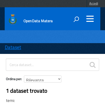
Accedi
OpenData Matera
DATI
ENTI
Dataset
TEMI
INFORMAZIONI
Ordina per
1 dataset trovato
temi: