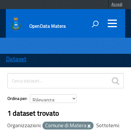
Accedi
OpenData Matera
DATI
ENTI
Dataset
TEMI
INFORMAZIONI
Ordina per
1 dataset trovato
Organizzazioni:
Comune di Matera
Sottotemi: