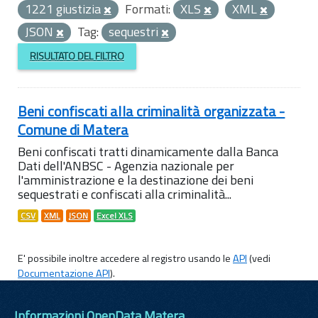
1221 giustizia
Formati:
XLS
XML
JSON
Tag:
sequestri
RISULTATO DEL FILTRO
Beni confiscati alla criminalità organizzata -
Comune di Matera
Beni confiscati tratti dinamicamente dalla Banca
Dati dell'ANBSC - Agenzia nazionale per
l'amministrazione e la destinazione dei beni
sequestrati e confiscati alla criminalità...
CSV
XML
JSON
Excel XLS
E' possibile inoltre accedere al registro usando le
API
(vedi
Documentazione API
).
Informazioni OpenData Matera