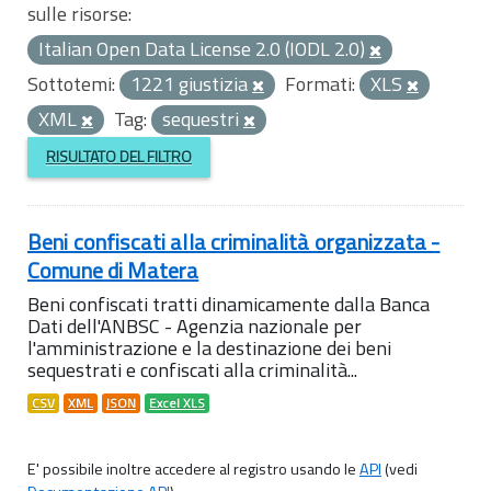
sulle risorse:
Italian Open Data License 2.0 (IODL 2.0)
Sottotemi:
1221 giustizia
Formati:
XLS
XML
Tag:
sequestri
RISULTATO DEL FILTRO
Beni confiscati alla criminalità organizzata -
Comune di Matera
Beni confiscati tratti dinamicamente dalla Banca
Dati dell'ANBSC - Agenzia nazionale per
l'amministrazione e la destinazione dei beni
sequestrati e confiscati alla criminalità...
CSV
XML
JSON
Excel XLS
E' possibile inoltre accedere al registro usando le
API
(vedi