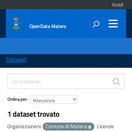
Accedi
OpenData Matera
DATI
ENTI
Dataset
TEMI
INFORMAZIONI
Ordina per
1 dataset trovato
Organizzazioni:
Comune di Matera
Licenze