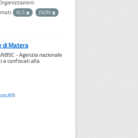
Organizzazioni:
mati:
XLS
JSON
e di Matera
l'ANBSC - Agenzia nazionale
 e confiscati alla
one API
).