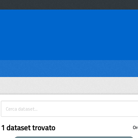
1 dataset trovato
Or