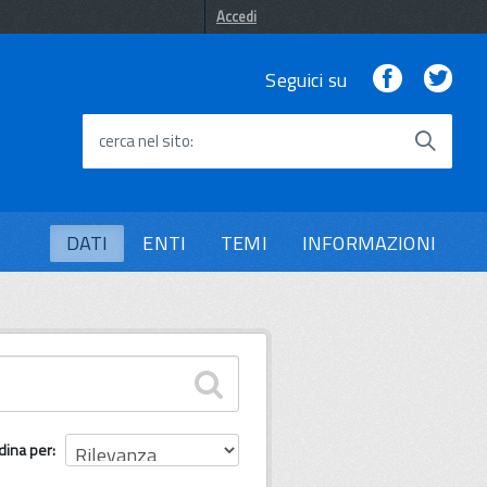
Accedi
Facebook
Twi
Seguici su
cerca nel sito
DATI
ENTI
TEMI
INFORMAZIONI
dina per