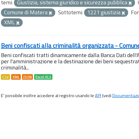
temi:
Giustizia, sistema giuridico e sicurezza pubblica
Comune di Matera
Sottotemi:
1221 giustizia
For
XML
Beni confiscati alla criminalità organizzata - Comun
Beni confiscati tratti dinamicamente dalla Banca Dati del
per l'amministrazione e la destinazione dei beni sequestrati
criminalità...
CSV
XML
JSON
Excel XLS
E' possibile inoltre accedere al registro usando le
API
(vedi
Documentazi