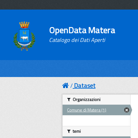
OpenData Matera
Catalogo dei Dati Aperti
Dataset
Organizzazioni
Comune di Matera (1)
temi