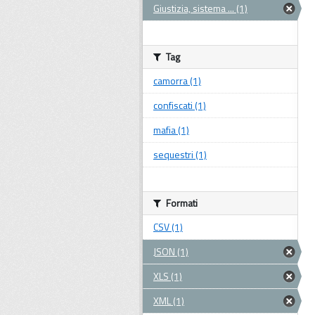
Giustizia, sistema ... (1)
Tag
camorra (1)
confiscati (1)
mafia (1)
sequestri (1)
Formati
CSV (1)
JSON (1)
XLS (1)
XML (1)