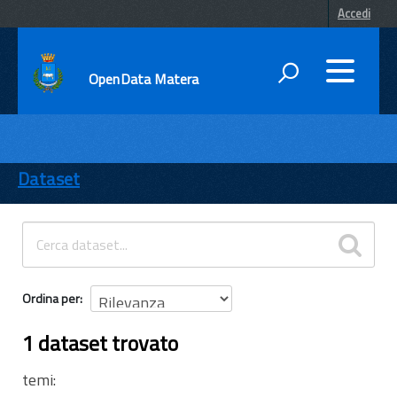
Accedi
OpenData Matera
DATI
ENTI
Dataset
TEMI
INFORMAZIONI
Ordina per
1 dataset trovato
temi: