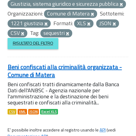
Giustizia, sistema giuridico e sicurezza pubblica
Organizzazioni:
Comune di Matera
Sottotemi:
1221 giustizia
Formati:
XLS
JSON
CSV
Tag:
sequestri
RISULTATO DEL FILTRO
Beni confiscati alla criminalità organizzata -
Comune di Matera
Beni confiscati tratti dinamicamente dalla Banca
Dati dell'ANBSC - Agenzia nazionale per
l'amministrazione e la destinazione dei beni
sequestrati e confiscati alla criminalità...
CSV
XML
JSON
Excel XLS
E' possibile inoltre accedere al registro usando le
API
(vedi