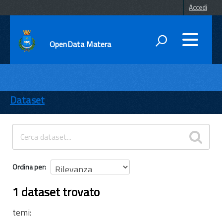
Accedi
OpenData Matera
DATI
ENTI
Dataset
TEMI
INFORMAZIONI
Ordina per
1 dataset trovato
temi: