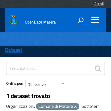
Accedi
OpenData Matera
DATI
ENTI
Dataset
TEMI
INFORMAZIONI
Ordina per
1 dataset trovato
Organizzazioni:
Comune di Matera
Sottotemi: