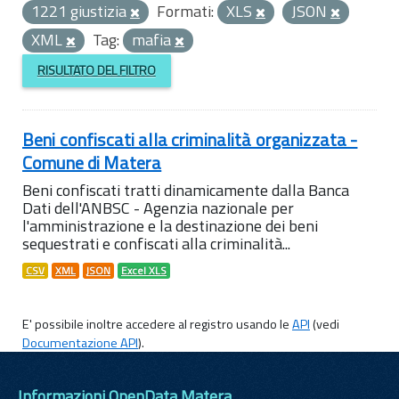
1221 giustizia
Formati:
XLS
JSON
XML
Tag:
mafia
RISULTATO DEL FILTRO
Beni confiscati alla criminalità organizzata -
Comune di Matera
Beni confiscati tratti dinamicamente dalla Banca
Dati dell'ANBSC - Agenzia nazionale per
l'amministrazione e la destinazione dei beni
sequestrati e confiscati alla criminalità...
CSV
XML
JSON
Excel XLS
E' possibile inoltre accedere al registro usando le
API
(vedi
Documentazione API
).
Informazioni OpenData Matera