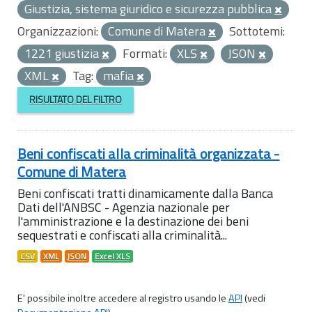
Giustizia, sistema giuridico e sicurezza pubblica
Organizzazioni:
Comune di Matera
Sottotemi:
1221 giustizia
Formati:
XLS
JSON
XML
Tag:
mafia
RISULTATO DEL FILTRO
Beni confiscati alla criminalità organizzata -
Comune di Matera
Beni confiscati tratti dinamicamente dalla Banca
Dati dell'ANBSC - Agenzia nazionale per
l'amministrazione e la destinazione dei beni
sequestrati e confiscati alla criminalità...
CSV
XML
JSON
Excel XLS
E' possibile inoltre accedere al registro usando le
API
(vedi