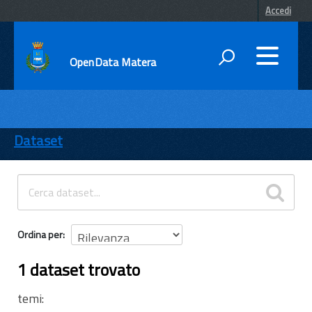
Accedi
OpenData Matera
DATI
ENTI
Dataset
TEMI
INFORMAZIONI
Ordina per
1 dataset trovato
temi: