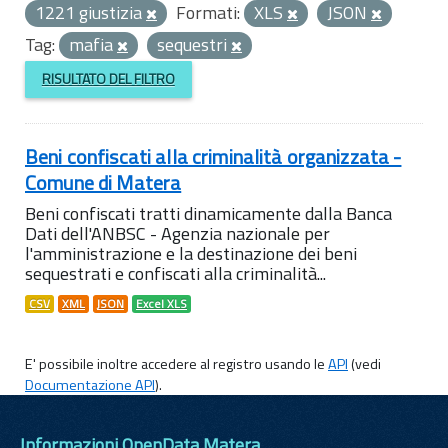
1221 giustizia
Formati:
XLS
JSON
Tag:
mafia
sequestri
RISULTATO DEL FILTRO
Beni confiscati alla criminalità organizzata -
Comune di Matera
Beni confiscati tratti dinamicamente dalla Banca
Dati dell'ANBSC - Agenzia nazionale per
l'amministrazione e la destinazione dei beni
sequestrati e confiscati alla criminalità...
CSV
XML
JSON
Excel XLS
E' possibile inoltre accedere al registro usando le
API
(vedi
Documentazione API
).
Informazioni OpenData Matera