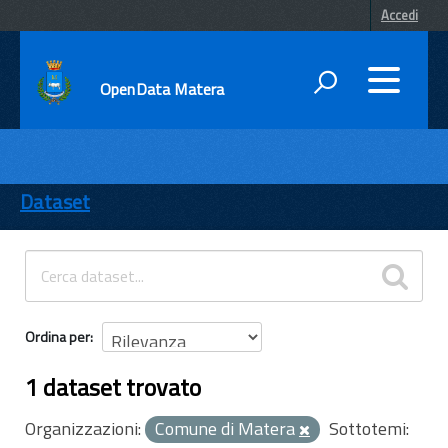
Accedi
OpenData Matera
DATI
ENTI
Dataset
TEMI
INFORMAZIONI
Ordina per
1 dataset trovato
Organizzazioni:
Comune di Matera
Sottotemi: