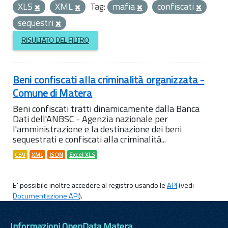
XLS
XML
Tag:
mafia
confiscati
sequestri
RISULTATO DEL FILTRO
Beni confiscati alla criminalità organizzata -
Comune di Matera
Beni confiscati tratti dinamicamente dalla Banca
Dati dell'ANBSC - Agenzia nazionale per
l'amministrazione e la destinazione dei beni
sequestrati e confiscati alla criminalità...
CSV
XML
JSON
Excel XLS
E' possibile inoltre accedere al registro usando le
API
(vedi
Documentazione API
).
Informazioni OpenData Matera