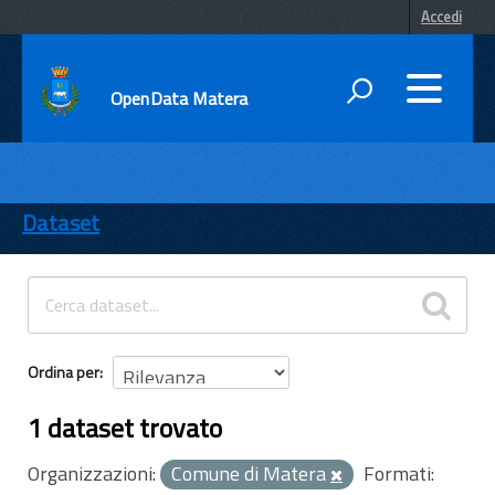
Accedi
OpenData Matera
DATI
ENTI
Dataset
TEMI
INFORMAZIONI
Ordina per
1 dataset trovato
Organizzazioni:
Comune di Matera
Formati: