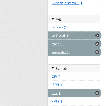
Giustizia, sistema ... (1)
Tag
camorra (1)
confiscati (1)
mafia (1)
sequestri (1)
Formati
CSV (1)
JSON (1)
XLS (1)
XML (1)