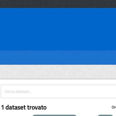
1 dataset trovato
Or