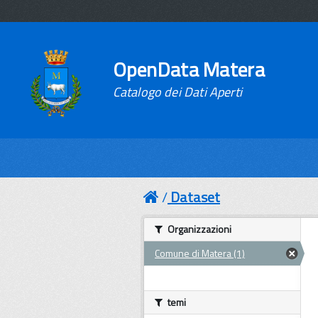
OpenData Matera
Catalogo dei Dati Aperti
Dataset
Organizzazioni
Comune di Matera (1)
temi