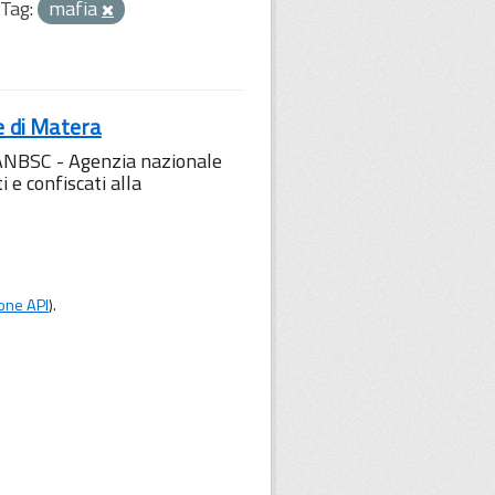
Tag:
mafia
e di Matera
l'ANBSC - Agenzia nazionale
 e confiscati alla
one API
).