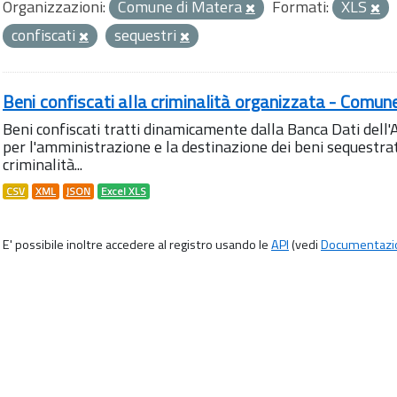
Organizzazioni:
Comune di Matera
Formati:
XLS
confiscati
sequestri
Beni confiscati alla criminalità organizzata - Comun
Beni confiscati tratti dinamicamente dalla Banca Dati del
per l'amministrazione e la destinazione dei beni sequestrati
criminalità...
CSV
XML
JSON
Excel XLS
E' possibile inoltre accedere al registro usando le
API
(vedi
Documentazi