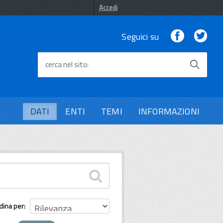
Accedi
Facebook
Twi
Seguici su
cerca nel sito
DATI
ENTI
TEMI
INFORMAZIONI
dina per