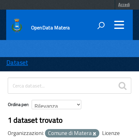
Accedi
OpenData Matera
DATI
ENTI
Dataset
TEMI
INFORMAZIONI
Ordina per
1 dataset trovato
Organizzazioni:
Comune di Matera
Licenze