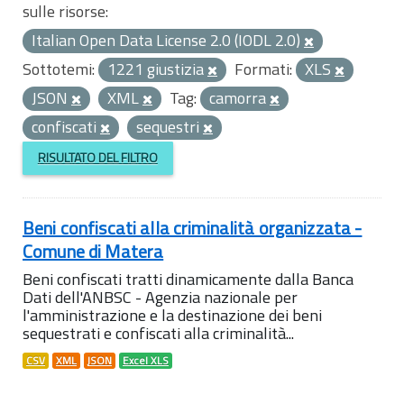
sulle risorse:
Italian Open Data License 2.0 (IODL 2.0)
Sottotemi:
1221 giustizia
Formati:
XLS
JSON
XML
Tag:
camorra
confiscati
sequestri
RISULTATO DEL FILTRO
Beni confiscati alla criminalità organizzata -
Comune di Matera
Beni confiscati tratti dinamicamente dalla Banca
Dati dell'ANBSC - Agenzia nazionale per
l'amministrazione e la destinazione dei beni
sequestrati e confiscati alla criminalità...
CSV
XML
JSON
Excel XLS