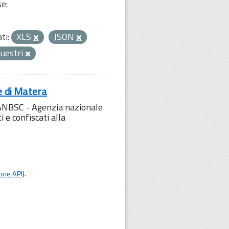
se:
ti:
XLS
JSON
uestri
e di Matera
l'ANBSC - Agenzia nazionale
 e confiscati alla
one API
).