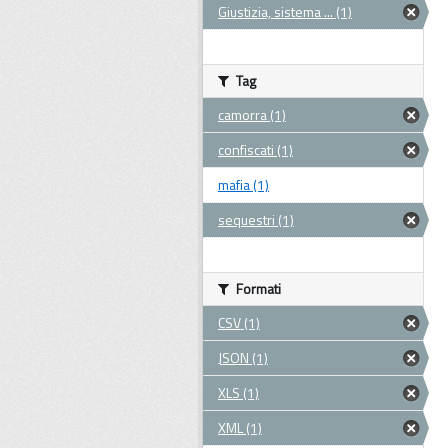
Giustizia, sistema ... (1)
Tag
camorra (1)
confiscati (1)
mafia (1)
sequestri (1)
Formati
CSV (1)
JSON (1)
XLS (1)
XML (1)