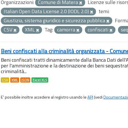
Organizzazioni:
Comune di Matera
Licenze sulle risor
Italian Open Data License 2.0 (IODL 2.0)
temi:
Giustizia, sistema giuridico e sicurezza pubblica
Forma
CSV
XML
Tag:
camorra
confiscati
seq
Beni confiscati alla criminalità organizzata - Comun
Beni confiscati tratti dinamicamente dalla Banca Dati del
per l'amministrazione e la destinazione dei beni sequestrati
criminalità...
CSV
XML
JSON
Excel XLS
E' possibile inoltre accedere al registro usando le
API
(vedi
Documentazi