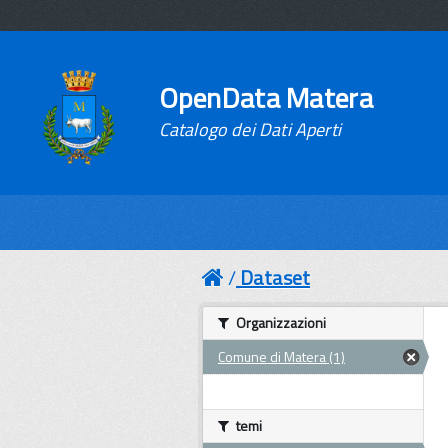
OpenData Matera
Catalogo dei Dati Aperti
Dataset
Organizzazioni
Comune di Matera (1)
temi