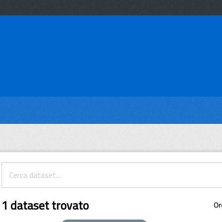
1 dataset trovato
Or