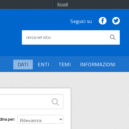
Accedi
Facebook
Twi
Seguici su
cerca nel sito
DATI
ENTI
TEMI
INFORMAZIONI
dina per