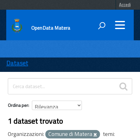
Accedi
OpenData Matera
DATI
ENTI
Dataset
TEMI
INFORMAZIONI
Ordina per
1 dataset trovato
Organizzazioni:
Comune di Matera
temi: