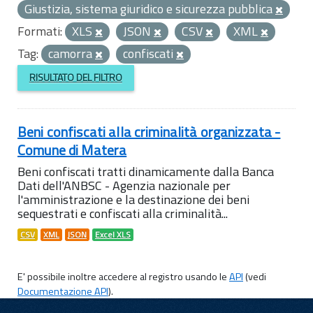
Giustizia, sistema giuridico e sicurezza pubblica
Formati:
XLS
JSON
CSV
XML
Tag:
camorra
confiscati
RISULTATO DEL FILTRO
Beni confiscati alla criminalità organizzata -
Comune di Matera
Beni confiscati tratti dinamicamente dalla Banca
Dati dell'ANBSC - Agenzia nazionale per
l'amministrazione e la destinazione dei beni
sequestrati e confiscati alla criminalità...
CSV
XML
JSON
Excel XLS
E' possibile inoltre accedere al registro usando le
API
(vedi
Documentazione API
).