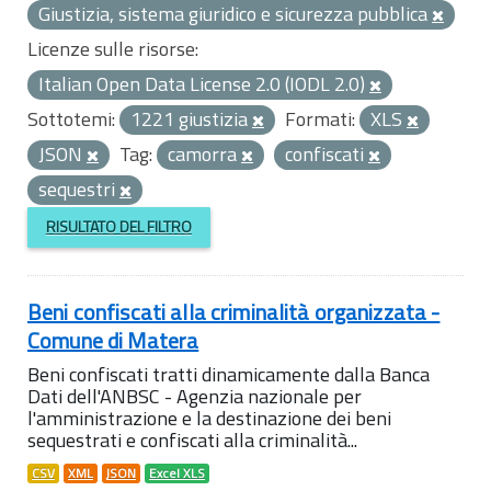
Giustizia, sistema giuridico e sicurezza pubblica
Licenze sulle risorse:
Italian Open Data License 2.0 (IODL 2.0)
Sottotemi:
1221 giustizia
Formati:
XLS
JSON
Tag:
camorra
confiscati
sequestri
RISULTATO DEL FILTRO
Beni confiscati alla criminalità organizzata -
Comune di Matera
Beni confiscati tratti dinamicamente dalla Banca
Dati dell'ANBSC - Agenzia nazionale per
l'amministrazione e la destinazione dei beni
sequestrati e confiscati alla criminalità...
CSV
XML
JSON
Excel XLS