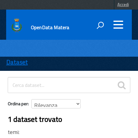
Accedi
OpenData Matera
DATI
ENTI
Dataset
TEMI
INFORMAZIONI
Ordina per
1 dataset trovato
temi: