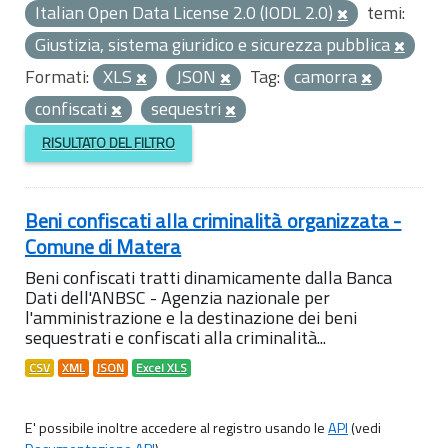
Italian Open Data License 2.0 (IODL 2.0)
temi:
Giustizia, sistema giuridico e sicurezza pubblica
Formati:
XLS
JSON
Tag:
camorra
confiscati
sequestri
RISULTATO DEL FILTRO
Beni confiscati alla criminalità organizzata -
Comune di Matera
Beni confiscati tratti dinamicamente dalla Banca
Dati dell'ANBSC - Agenzia nazionale per
l'amministrazione e la destinazione dei beni
sequestrati e confiscati alla criminalità...
CSV
XML
JSON
Excel XLS
E' possibile inoltre accedere al registro usando le
API
(vedi