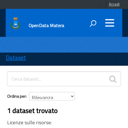
Accedi
OpenData Matera
DATI
ENTI
Dataset
TEMI
INFORMAZIONI
Ordina per
1 dataset trovato
Licenze sulle risorse: