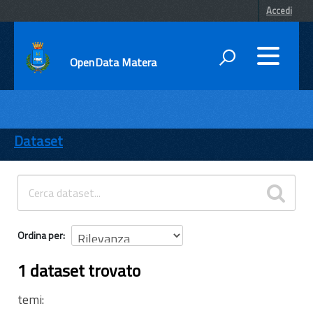
Accedi
OpenData Matera
DATI
ENTI
Dataset
TEMI
INFORMAZIONI
Ordina per
1 dataset trovato
temi: