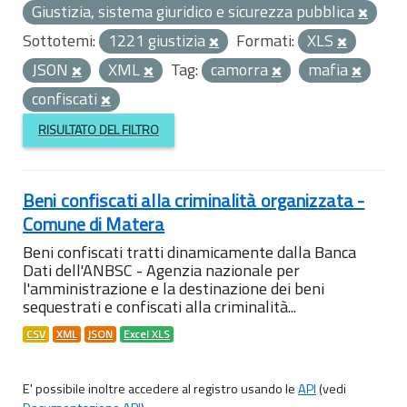
Giustizia, sistema giuridico e sicurezza pubblica
Sottotemi:
1221 giustizia
Formati:
XLS
JSON
XML
Tag:
camorra
mafia
confiscati
RISULTATO DEL FILTRO
Beni confiscati alla criminalità organizzata -
Comune di Matera
Beni confiscati tratti dinamicamente dalla Banca
Dati dell'ANBSC - Agenzia nazionale per
l'amministrazione e la destinazione dei beni
sequestrati e confiscati alla criminalità...
CSV
XML
JSON
Excel XLS
E' possibile inoltre accedere al registro usando le
API
(vedi