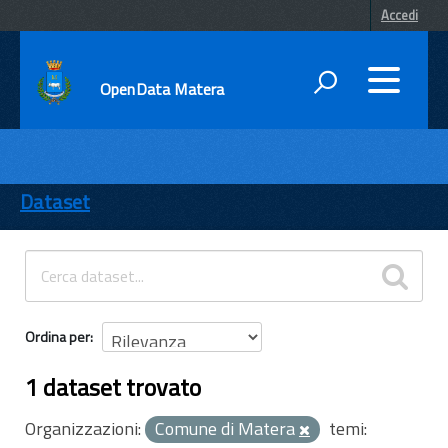
Accedi
OpenData Matera
DATI
ENTI
Dataset
TEMI
INFORMAZIONI
Ordina per
1 dataset trovato
Organizzazioni:
Comune di Matera
temi: