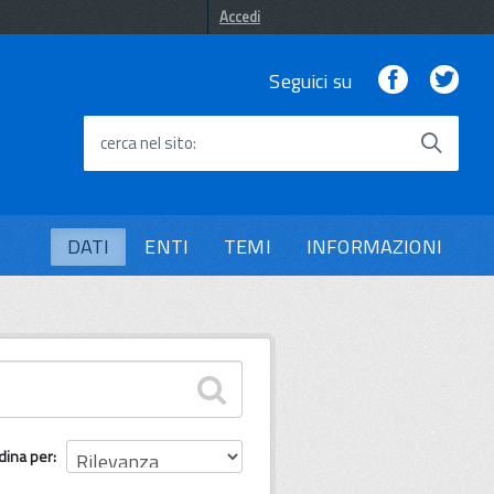
Accedi
Facebook
Twi
Seguici su
cerca nel sito
DATI
ENTI
TEMI
INFORMAZIONI
dina per