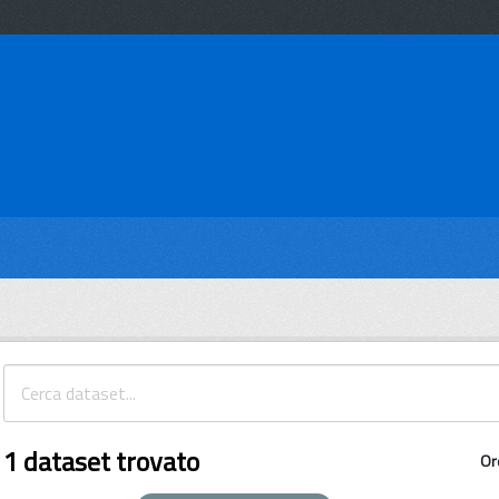
1 dataset trovato
Or