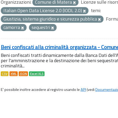
Organizzazioni:
Comune di Matera
Licenze sulle risor
Italian Open Data License 2.0 (IODL 2.0)
temi:
Giustizia, sistema giuridico e sicurezza pubblica
Forma
camorra
sequestri
Beni confiscati alla criminalità organizzata - Comun
Beni confiscati tratti dinamicamente dalla Banca Dati del
per l'amministrazione e la destinazione dei beni sequestrati
criminalità...
CSV
XML
JSON
Excel XLS
E' possibile inoltre accedere al registro usando le
API
(vedi
Documentazi