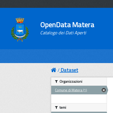
OpenData Matera
Catalogo dei Dati Aperti
Dataset
Organizzazioni
Comune di Matera (1)
temi