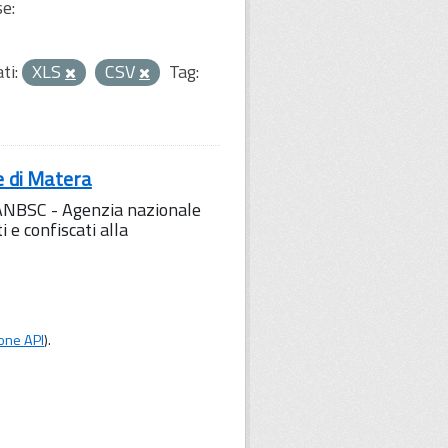
se:
ti:
XLS
CSV
Tag:
e di Matera
l'ANBSC - Agenzia nazionale
 e confiscati alla
one API
).