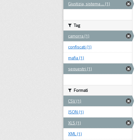
Giustizia, sistema ... (1)
Tag
camorra (1)
confiscati (1)
mafia (1)
sequestri (1)
Formati
CSV (1)
JSON (1)
XLS (1)
XML (1)