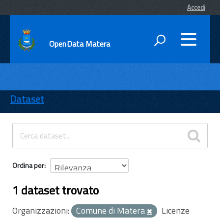
Accedi
OpenData Matera
DATI
ENTI
Dataset
TEMI
INFORMAZIONI
Ordina per
1 dataset trovato
Organizzazioni:
Comune di Matera
Licenze