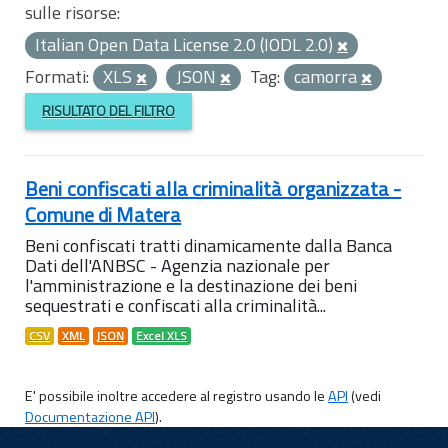
sulle risorse:
Italian Open Data License 2.0 (IODL 2.0)
Formati:
XLS
JSON
Tag:
camorra
RISULTATO DEL FILTRO
Beni confiscati alla criminalità organizzata -
Comune di Matera
Beni confiscati tratti dinamicamente dalla Banca
Dati dell'ANBSC - Agenzia nazionale per
l'amministrazione e la destinazione dei beni
sequestrati e confiscati alla criminalità...
CSV
XML
JSON
Excel XLS
E' possibile inoltre accedere al registro usando le
API
(vedi
Documentazione API
).