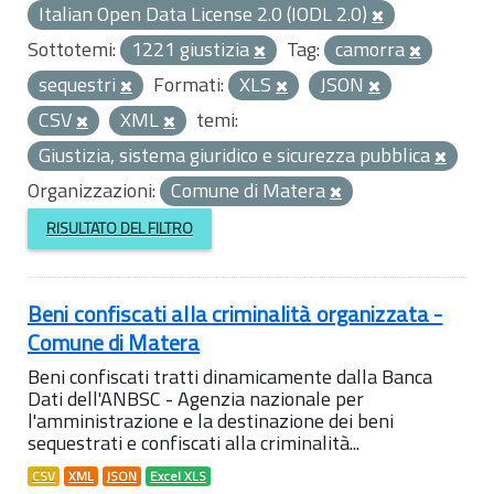
Italian Open Data License 2.0 (IODL 2.0)
Sottotemi:
1221 giustizia
Tag:
camorra
sequestri
Formati:
XLS
JSON
CSV
XML
temi:
Giustizia, sistema giuridico e sicurezza pubblica
Organizzazioni:
Comune di Matera
RISULTATO DEL FILTRO
Beni confiscati alla criminalità organizzata -
Comune di Matera
Beni confiscati tratti dinamicamente dalla Banca
Dati dell'ANBSC - Agenzia nazionale per
l'amministrazione e la destinazione dei beni
sequestrati e confiscati alla criminalità...
CSV
XML
JSON
Excel XLS