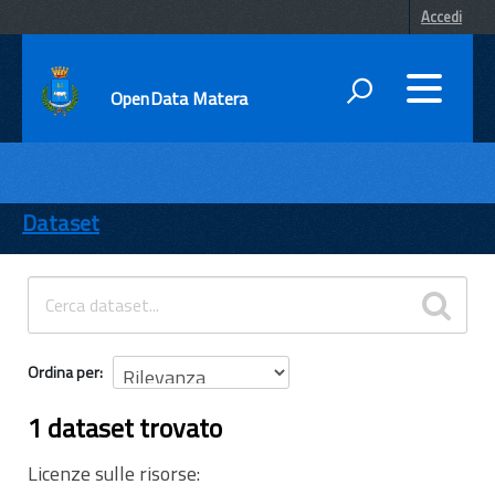
Accedi
OpenData Matera
DATI
ENTI
Dataset
TEMI
INFORMAZIONI
Ordina per
1 dataset trovato
Licenze sulle risorse: