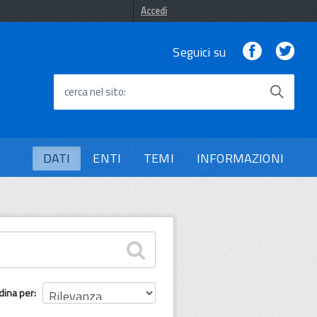
Accedi
Facebook
Twi
Seguici su
cerca nel sito
DATI
ENTI
TEMI
INFORMAZIONI
dina per