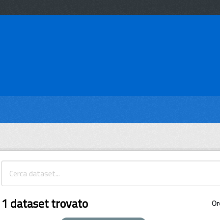
1 dataset trovato
Or