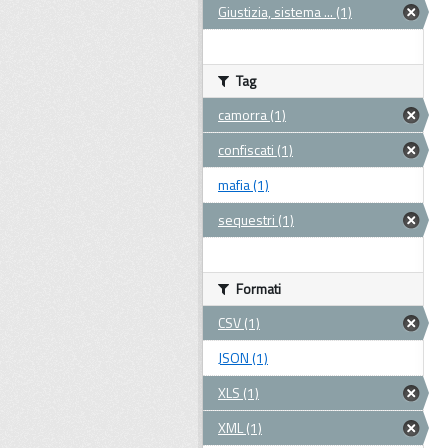
Giustizia, sistema ... (1)
Tag
camorra (1)
confiscati (1)
mafia (1)
sequestri (1)
Formati
CSV (1)
JSON (1)
XLS (1)
XML (1)