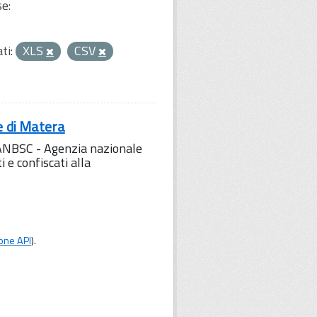
se:
ti:
XLS
CSV
e di Matera
l'ANBSC - Agenzia nazionale
 e confiscati alla
one API
).