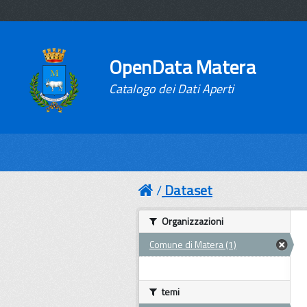
OpenData Matera
Catalogo dei Dati Aperti
Dataset
Organizzazioni
Comune di Matera (1)
temi