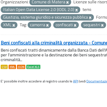
Organizzazioni:
Comune di Matera
Licenze sulle risor
Italian Open Data License 2.0 (IODL 2.0)
temi:
Giustizia, sistema giuridico e sicurezza pubblica
Forma
XML
Tag:
camorra
confiscati
sequestri
Beni confiscati alla criminalità organizzata - Comun
Beni confiscati tratti dinamicamente dalla Banca Dati del
per l'amministrazione e la destinazione dei beni sequestrati
criminalità...
CSV
XML
JSON
Excel XLS
E' possibile inoltre accedere al registro usando le
API
(vedi
Documentazi