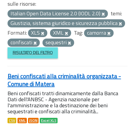
sulle risorse:
Italian Open Data License 2.0 (IODL 2.0)
temi:
Giustizia, sistema giuridico e sicurezza pubblica
Formati:
XLS
XML
Tag:
camorra
confiscati
sequestri
RISULTATO DEL FILTRO
Beni confiscati alla criminalità organizzata -
Comune di Matera
Beni confiscati tratti dinamicamente dalla Banca
Dati dell'ANBSC - Agenzia nazionale per
l'amministrazione e la destinazione dei beni
sequestrati e confiscati alla criminalità...
CSV
XML
JSON
Excel XLS