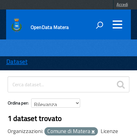
Accedi
OpenData Matera
DATI
ENTI
Dataset
TEMI
INFORMAZIONI
Ordina per
1 dataset trovato
Organizzazioni:
Comune di Matera
Licenze