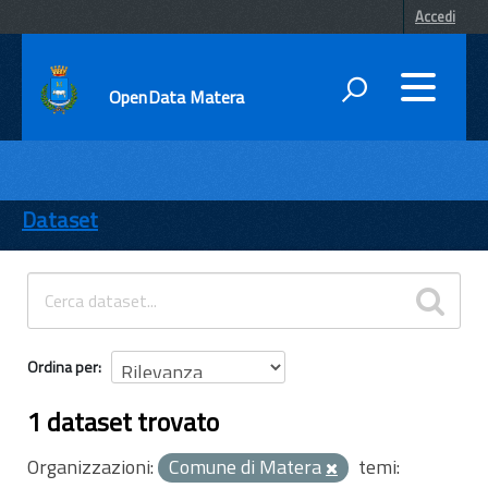
Accedi
OpenData Matera
DATI
ENTI
Dataset
TEMI
INFORMAZIONI
Ordina per
1 dataset trovato
Organizzazioni:
Comune di Matera
temi: