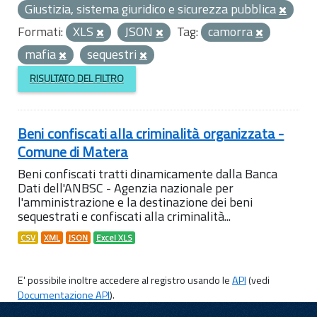
Giustizia, sistema giuridico e sicurezza pubblica
Formati:
XLS
JSON
Tag:
camorra
mafia
sequestri
RISULTATO DEL FILTRO
Beni confiscati alla criminalità organizzata -
Comune di Matera
Beni confiscati tratti dinamicamente dalla Banca
Dati dell'ANBSC - Agenzia nazionale per
l'amministrazione e la destinazione dei beni
sequestrati e confiscati alla criminalità...
CSV
XML
JSON
Excel XLS
E' possibile inoltre accedere al registro usando le
API
(vedi
Documentazione API
).