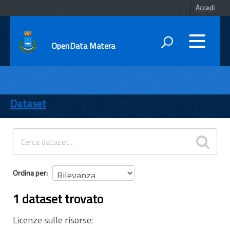
Accedi
OpenData Matera
DATI
ENTI
Dataset
TEMI
INFORMAZIONI
Ordina per
1 dataset trovato
Licenze sulle risorse: