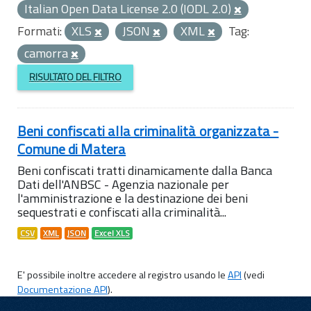
Italian Open Data License 2.0 (IODL 2.0)
Formati:
XLS
JSON
XML
Tag:
camorra
RISULTATO DEL FILTRO
Beni confiscati alla criminalità organizzata -
Comune di Matera
Beni confiscati tratti dinamicamente dalla Banca
Dati dell'ANBSC - Agenzia nazionale per
l'amministrazione e la destinazione dei beni
sequestrati e confiscati alla criminalità...
CSV
XML
JSON
Excel XLS
E' possibile inoltre accedere al registro usando le
API
(vedi
Documentazione API
).