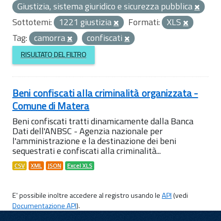
Giustizia, sistema giuridico e sicurezza pubblica
Sottotemi:
1221 giustizia
Formati:
XLS
Tag:
camorra
confiscati
RISULTATO DEL FILTRO
Beni confiscati alla criminalità organizzata -
Comune di Matera
Beni confiscati tratti dinamicamente dalla Banca
Dati dell'ANBSC - Agenzia nazionale per
l'amministrazione e la destinazione dei beni
sequestrati e confiscati alla criminalità...
CSV
XML
JSON
Excel XLS
E' possibile inoltre accedere al registro usando le
API
(vedi
Documentazione API
).