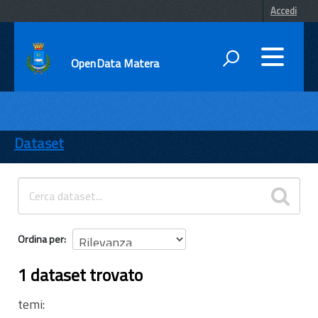
Accedi
OpenData Matera
DATI
ENTI
Dataset
TEMI
INFORMAZIONI
Ordina per
1 dataset trovato
temi: