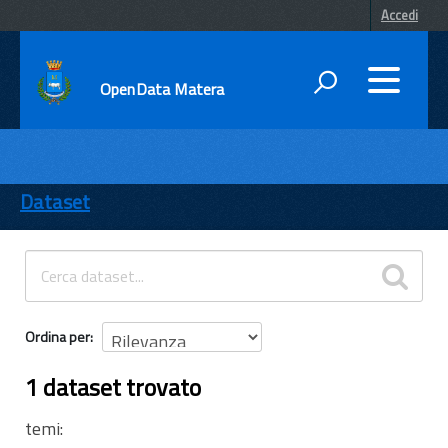
Accedi
OpenData Matera
DATI
ENTI
Dataset
TEMI
INFORMAZIONI
Ordina per
1 dataset trovato
temi: