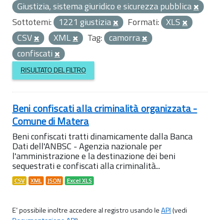
Giustizia, sistema giuridico e sicurezza pubblica
Sottotemi:
1221 giustizia
Formati:
XLS
CSV
XML
Tag:
camorra
confiscati
RISULTATO DEL FILTRO
Beni confiscati alla criminalità organizzata -
Comune di Matera
Beni confiscati tratti dinamicamente dalla Banca
Dati dell'ANBSC - Agenzia nazionale per
l'amministrazione e la destinazione dei beni
sequestrati e confiscati alla criminalità...
CSV
XML
JSON
Excel XLS
E' possibile inoltre accedere al registro usando le
API
(vedi