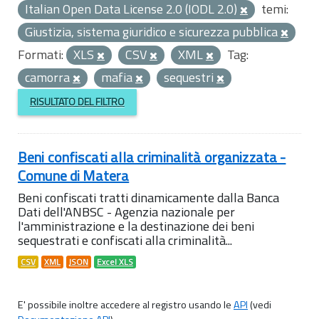
Italian Open Data License 2.0 (IODL 2.0)
temi:
Giustizia, sistema giuridico e sicurezza pubblica
Formati:
XLS
CSV
XML
Tag:
camorra
mafia
sequestri
RISULTATO DEL FILTRO
Beni confiscati alla criminalità organizzata -
Comune di Matera
Beni confiscati tratti dinamicamente dalla Banca
Dati dell'ANBSC - Agenzia nazionale per
l'amministrazione e la destinazione dei beni
sequestrati e confiscati alla criminalità...
CSV
XML
JSON
Excel XLS
E' possibile inoltre accedere al registro usando le
API
(vedi