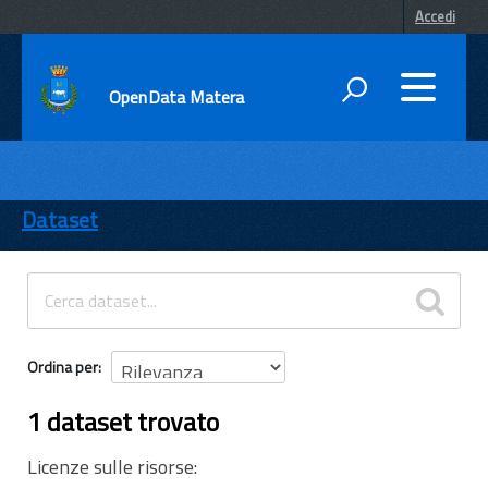
Accedi
OpenData Matera
DATI
ENTI
Dataset
TEMI
INFORMAZIONI
Ordina per
1 dataset trovato
Licenze sulle risorse: