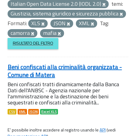
Italian Open Data License 2.0 (IODL 2.0)
temi:
Giustizia, sistema giuridico e sicurezza pubblica
Formati:
XLS
JSON
XML
Tag:
camorra
mafia
RISULTATO DEL FILTRO
Beni confiscati alla criminalità organizzata -
Comune di Matera
Beni confiscati tratti dinamicamente dalla Banca
Dati dell'ANBSC - Agenzia nazionale per
l'amministrazione e la destinazione dei beni
sequestrati e confiscati alla criminalità...
CSV
XML
JSON
Excel XLS
E' possibile inoltre accedere al registro usando le
API
(vedi