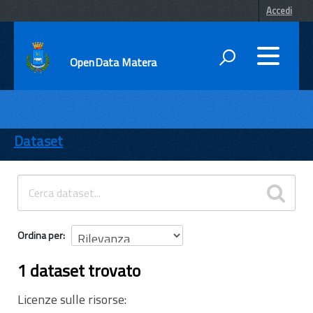
Accedi
OpenData Matera
DATI
ENTI
Dataset
TEMI
INFORMAZIONI
Ordina per
1 dataset trovato
Licenze sulle risorse: