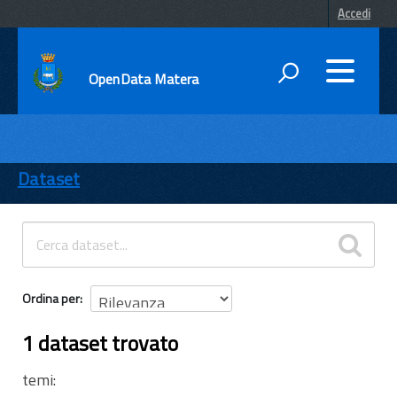
Accedi
OpenData Matera
DATI
ENTI
Dataset
TEMI
INFORMAZIONI
Ordina per
1 dataset trovato
temi: