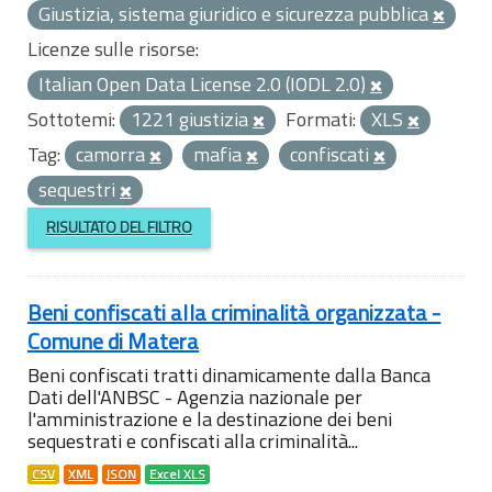
Giustizia, sistema giuridico e sicurezza pubblica
Licenze sulle risorse:
Italian Open Data License 2.0 (IODL 2.0)
Sottotemi:
1221 giustizia
Formati:
XLS
Tag:
camorra
mafia
confiscati
sequestri
RISULTATO DEL FILTRO
Beni confiscati alla criminalità organizzata -
Comune di Matera
Beni confiscati tratti dinamicamente dalla Banca
Dati dell'ANBSC - Agenzia nazionale per
l'amministrazione e la destinazione dei beni
sequestrati e confiscati alla criminalità...
CSV
XML
JSON
Excel XLS