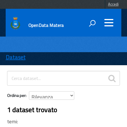
Accedi
OpenData Matera
DATI
ENTI
Dataset
TEMI
INFORMAZIONI
Ordina per
1 dataset trovato
temi: