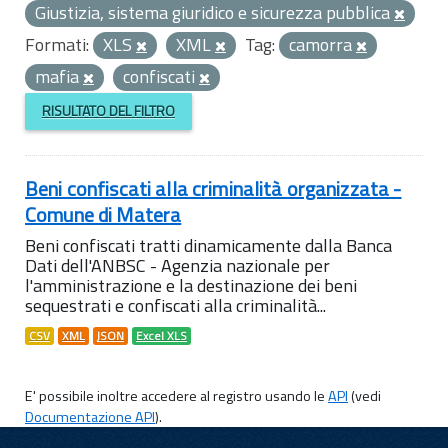
Giustizia, sistema giuridico e sicurezza pubblica
Formati:
XLS
XML
Tag:
camorra
mafia
confiscati
RISULTATO DEL FILTRO
Beni confiscati alla criminalità organizzata -
Comune di Matera
Beni confiscati tratti dinamicamente dalla Banca
Dati dell'ANBSC - Agenzia nazionale per
l'amministrazione e la destinazione dei beni
sequestrati e confiscati alla criminalità...
CSV
XML
JSON
Excel XLS
E' possibile inoltre accedere al registro usando le
API
(vedi
Documentazione API
).