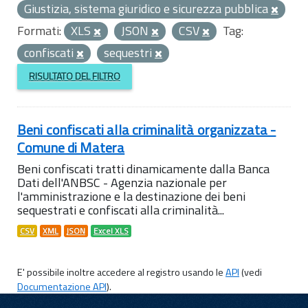
Giustizia, sistema giuridico e sicurezza pubblica
Formati:
XLS
JSON
CSV
Tag:
confiscati
sequestri
RISULTATO DEL FILTRO
Beni confiscati alla criminalità organizzata -
Comune di Matera
Beni confiscati tratti dinamicamente dalla Banca
Dati dell'ANBSC - Agenzia nazionale per
l'amministrazione e la destinazione dei beni
sequestrati e confiscati alla criminalità...
CSV
XML
JSON
Excel XLS
E' possibile inoltre accedere al registro usando le
API
(vedi
Documentazione API
).