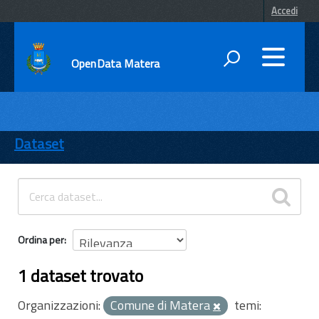
Accedi
OpenData Matera
DATI
ENTI
Dataset
TEMI
INFORMAZIONI
Ordina per
1 dataset trovato
Organizzazioni:
Comune di Matera
temi: