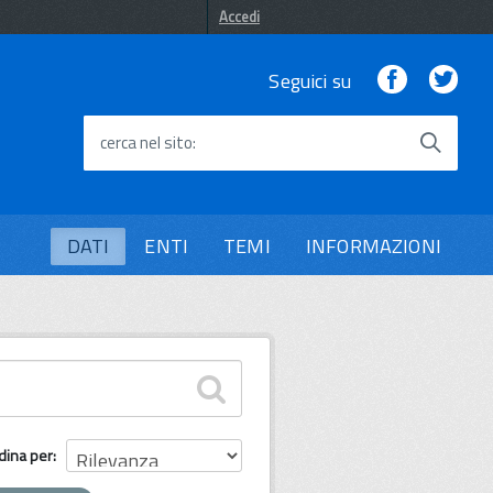
Accedi
Facebook
Twi
Seguici su
cerca nel sito
DATI
ENTI
TEMI
INFORMAZIONI
dina per