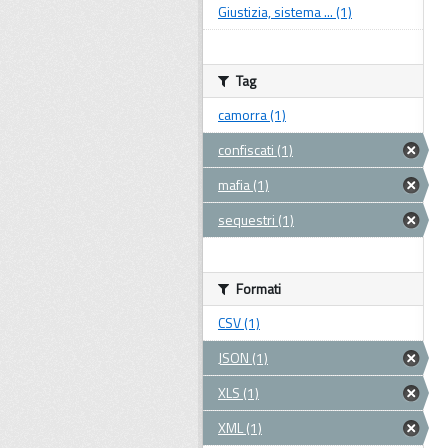
Giustizia, sistema ... (1)
Tag
camorra (1)
confiscati (1)
mafia (1)
sequestri (1)
Formati
CSV (1)
JSON (1)
XLS (1)
XML (1)