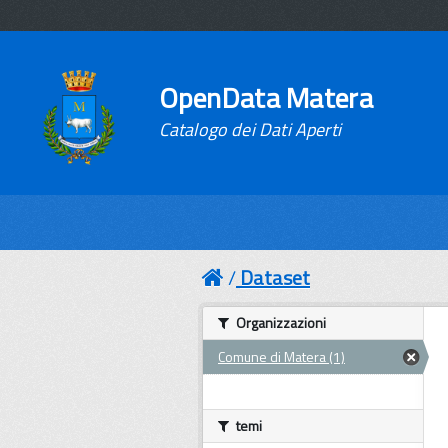
OpenData Matera
Catalogo dei Dati Aperti
Dataset
Organizzazioni
Comune di Matera (1)
temi