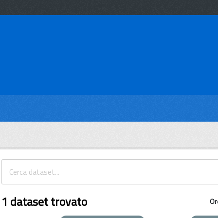
1 dataset trovato
Or