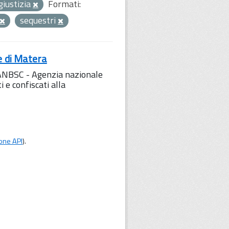
giustizia
Formati:
sequestri
e di Matera
l'ANBSC - Agenzia nazionale
 e confiscati alla
one API
).