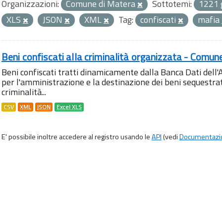
Organizzazioni:
Comune di Matera
Sottotemi:
1221 
XLS
JSON
XML
Tag:
confiscati
mafia
Beni confiscati alla criminalità organizzata - Comun
Beni confiscati tratti dinamicamente dalla Banca Dati del
per l'amministrazione e la destinazione dei beni sequestrati
criminalità...
CSV
XML
JSON
Excel XLS
E' possibile inoltre accedere al registro usando le
API
(vedi
Documentazi