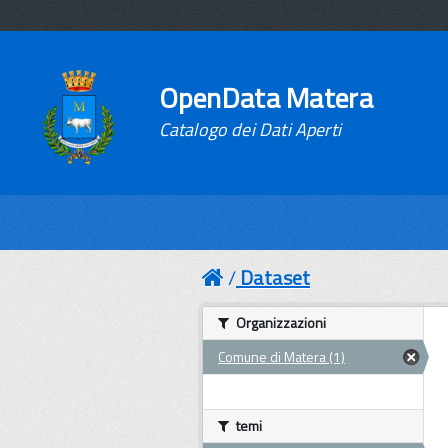
OpenData Matera
Catalogo dei Dati Aperti
Dataset
Organizzazioni
Comune di Matera (1)
temi