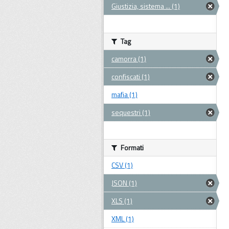
Giustizia, sistema ... (1)
Tag
camorra (1)
confiscati (1)
mafia (1)
sequestri (1)
Formati
CSV (1)
JSON (1)
XLS (1)
XML (1)