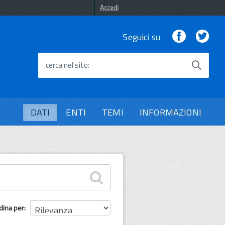
Accedi
Facebook
Twi
Seguici su
cerca nel sito
DATI
ENTI
TEMI
INFORMAZIONI
dina per