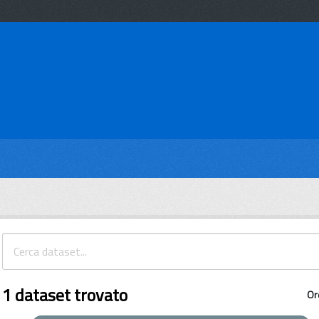
1 dataset trovato
Or