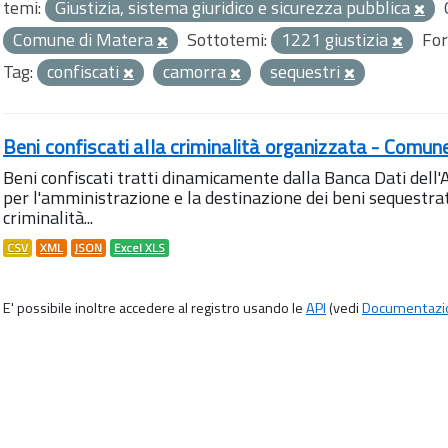
temi:
Giustizia, sistema giuridico e sicurezza pubblica
Comune di Matera
Sottotemi:
1221 giustizia
For
Tag:
confiscati
camorra
sequestri
Beni confiscati alla criminalità organizzata - Comun
Beni confiscati tratti dinamicamente dalla Banca Dati del
per l'amministrazione e la destinazione dei beni sequestrati
criminalità...
CSV
XML
JSON
Excel XLS
E' possibile inoltre accedere al registro usando le
API
(vedi
Documentazi