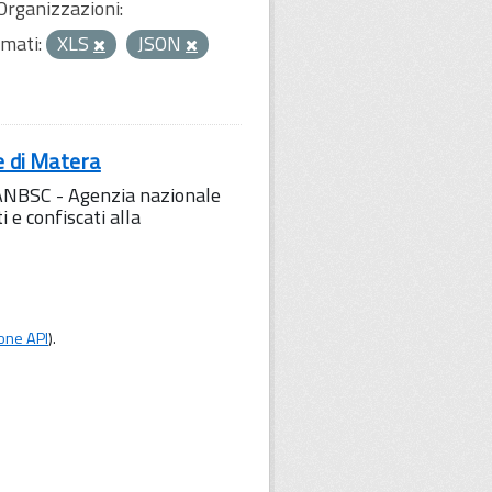
Organizzazioni:
mati:
XLS
JSON
e di Matera
l'ANBSC - Agenzia nazionale
 e confiscati alla
one API
).