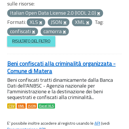
sulle risorse:
Italian Open Data License 2.0 (IODL 2.0)
Formati:
XLS
JSON
XML
Tag:
confiscati
camorra
RISULTATO DEL FILTRO
Beni confiscati alla criminalità organizzata -
Comune di Matera
Beni confiscati tratti dinamicamente dalla Banca
Dati dell'ANBSC - Agenzia nazionale per
l'amministrazione e la destinazione dei beni
sequestrati e confiscati alla criminalità...
CSV
XML
JSON
Excel XLS
E' possibile inoltre accedere al registro usando le
API
(vedi