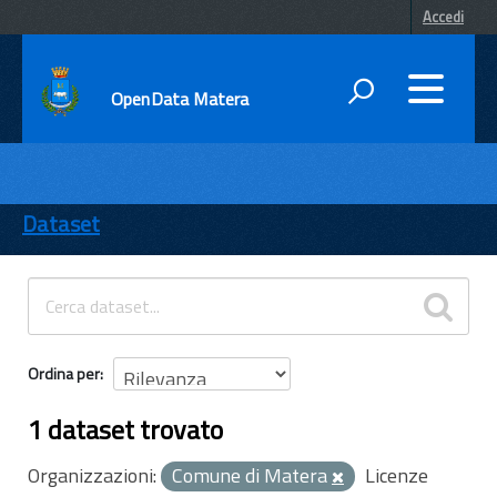
Accedi
OpenData Matera
DATI
ENTI
Dataset
TEMI
INFORMAZIONI
Ordina per
1 dataset trovato
Organizzazioni:
Comune di Matera
Licenze