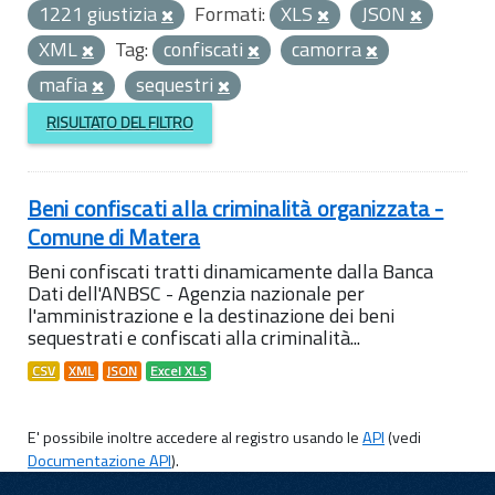
1221 giustizia
Formati:
XLS
JSON
XML
Tag:
confiscati
camorra
mafia
sequestri
RISULTATO DEL FILTRO
Beni confiscati alla criminalità organizzata -
Comune di Matera
Beni confiscati tratti dinamicamente dalla Banca
Dati dell'ANBSC - Agenzia nazionale per
l'amministrazione e la destinazione dei beni
sequestrati e confiscati alla criminalità...
CSV
XML
JSON
Excel XLS
E' possibile inoltre accedere al registro usando le
API
(vedi
Documentazione API
).