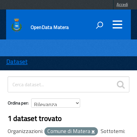
Accedi
OpenData Matera
DATI
ENTI
Dataset
TEMI
INFORMAZIONI
Ordina per
1 dataset trovato
Organizzazioni:
Comune di Matera
Sottotemi: