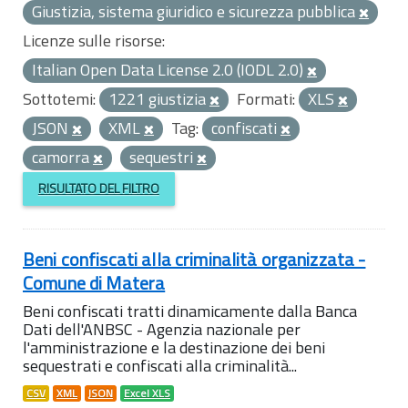
Giustizia, sistema giuridico e sicurezza pubblica
Licenze sulle risorse:
Italian Open Data License 2.0 (IODL 2.0)
Sottotemi:
1221 giustizia
Formati:
XLS
JSON
XML
Tag:
confiscati
camorra
sequestri
RISULTATO DEL FILTRO
Beni confiscati alla criminalità organizzata -
Comune di Matera
Beni confiscati tratti dinamicamente dalla Banca
Dati dell'ANBSC - Agenzia nazionale per
l'amministrazione e la destinazione dei beni
sequestrati e confiscati alla criminalità...
CSV
XML
JSON
Excel XLS