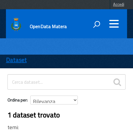
Accedi
OpenData Matera
DATI
ENTI
Dataset
TEMI
INFORMAZIONI
Ordina per
1 dataset trovato
temi: