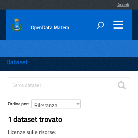
Accedi
OpenData Matera
DATI
ENTI
Dataset
TEMI
INFORMAZIONI
Ordina per
1 dataset trovato
Licenze sulle risorse: