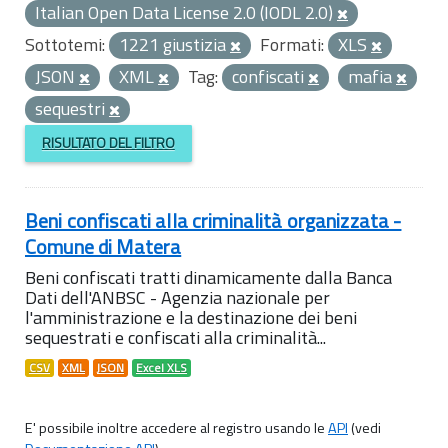
Italian Open Data License 2.0 (IODL 2.0)
Sottotemi:
1221 giustizia
Formati:
XLS
JSON
XML
Tag:
confiscati
mafia
sequestri
RISULTATO DEL FILTRO
Beni confiscati alla criminalità organizzata -
Comune di Matera
Beni confiscati tratti dinamicamente dalla Banca
Dati dell'ANBSC - Agenzia nazionale per
l'amministrazione e la destinazione dei beni
sequestrati e confiscati alla criminalità...
CSV
XML
JSON
Excel XLS
E' possibile inoltre accedere al registro usando le
API
(vedi