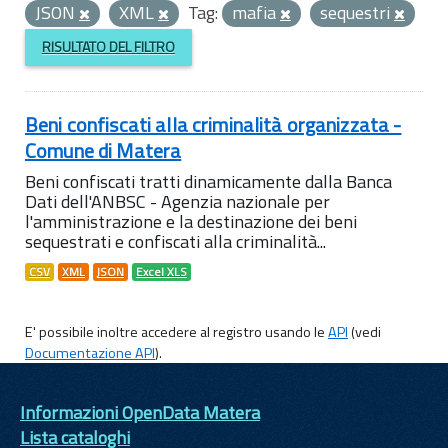
JSON
XML
Tag:
mafia
sequestri
RISULTATO DEL FILTRO
Beni confiscati alla criminalità organizzata -
Comune di Matera
Beni confiscati tratti dinamicamente dalla Banca
Dati dell'ANBSC - Agenzia nazionale per
l'amministrazione e la destinazione dei beni
sequestrati e confiscati alla criminalità...
CSV
XML
JSON
Excel XLS
E' possibile inoltre accedere al registro usando le
API
(vedi
Documentazione API
).
Informazioni OpenData Matera
Lista cataloghi