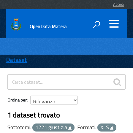
Accedi
OpenData Matera
DATI
ENTI
Dataset
TEMI
INFORMAZIONI
Ordina per
1 dataset trovato
Sottotemi:
1221 giustizia
Formati:
XLS