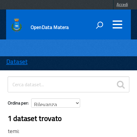
Accedi
OpenData Matera
DATI
ENTI
Dataset
TEMI
INFORMAZIONI
Ordina per
1 dataset trovato
temi: