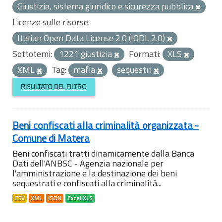
Giustizia, sistema giuridico e sicurezza pubblica
Licenze sulle risorse:
Italian Open Data License 2.0 (IODL 2.0)
Sottotemi:
1221 giustizia
Formati:
XLS
XML
Tag:
mafia
sequestri
RISULTATO DEL FILTRO
Beni confiscati alla criminalità organizzata -
Comune di Matera
Beni confiscati tratti dinamicamente dalla Banca
Dati dell'ANBSC - Agenzia nazionale per
l'amministrazione e la destinazione dei beni
sequestrati e confiscati alla criminalità...
CSV
XML
JSON
Excel XLS