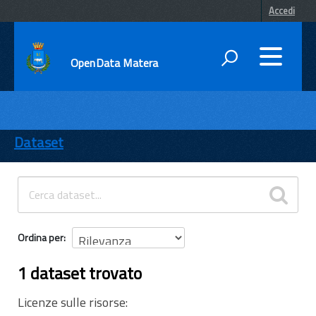
Accedi
OpenData Matera
DATI
ENTI
Dataset
TEMI
INFORMAZIONI
Ordina per
1 dataset trovato
Licenze sulle risorse: