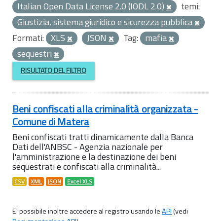
Italian Open Data License 2.0 (IODL 2.0)
temi:
Giustizia, sistema giuridico e sicurezza pubblica
Formati:
XLS
JSON
Tag:
mafia
sequestri
RISULTATO DEL FILTRO
Beni confiscati alla criminalità organizzata -
Comune di Matera
Beni confiscati tratti dinamicamente dalla Banca
Dati dell'ANBSC - Agenzia nazionale per
l'amministrazione e la destinazione dei beni
sequestrati e confiscati alla criminalità...
CSV
XML
JSON
Excel XLS
E' possibile inoltre accedere al registro usando le
API
(vedi