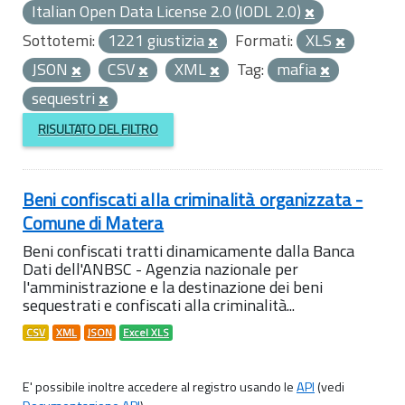
Italian Open Data License 2.0 (IODL 2.0)
Sottotemi:
1221 giustizia
Formati:
XLS
JSON
CSV
XML
Tag:
mafia
sequestri
RISULTATO DEL FILTRO
Beni confiscati alla criminalità organizzata -
Comune di Matera
Beni confiscati tratti dinamicamente dalla Banca
Dati dell'ANBSC - Agenzia nazionale per
l'amministrazione e la destinazione dei beni
sequestrati e confiscati alla criminalità...
CSV
XML
JSON
Excel XLS
E' possibile inoltre accedere al registro usando le
API
(vedi