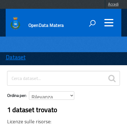
Accedi
OpenData Matera
DATI
ENTI
Dataset
TEMI
INFORMAZIONI
Ordina per
1 dataset trovato
Licenze sulle risorse: