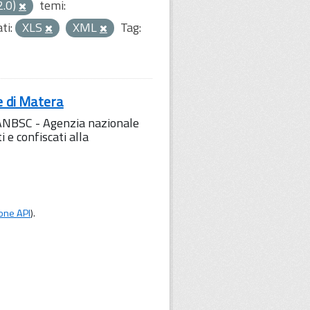
2.0)
temi:
ti:
XLS
XML
Tag:
e di Matera
l'ANBSC - Agenzia nazionale
 e confiscati alla
one API
).