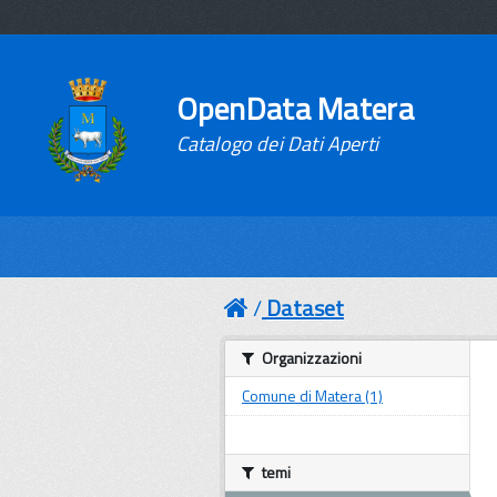
OpenData Matera
Catalogo dei Dati Aperti
Dataset
Organizzazioni
Comune di Matera (1)
temi