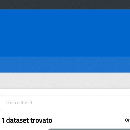
1 dataset trovato
Or