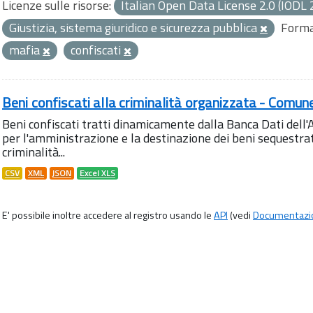
Licenze sulle risorse:
Italian Open Data License 2.0 (IODL 
Giustizia, sistema giuridico e sicurezza pubblica
Forma
mafia
confiscati
Beni confiscati alla criminalità organizzata - Comun
Beni confiscati tratti dinamicamente dalla Banca Dati del
per l'amministrazione e la destinazione dei beni sequestrati
criminalità...
CSV
XML
JSON
Excel XLS
E' possibile inoltre accedere al registro usando le
API
(vedi
Documentazi