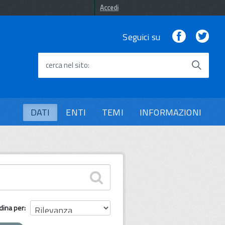
Accedi
Facebook
Twi
Seguici su
cerca nel sito
DATI
ENTI
TEMI
INFORMAZIONI
dina per