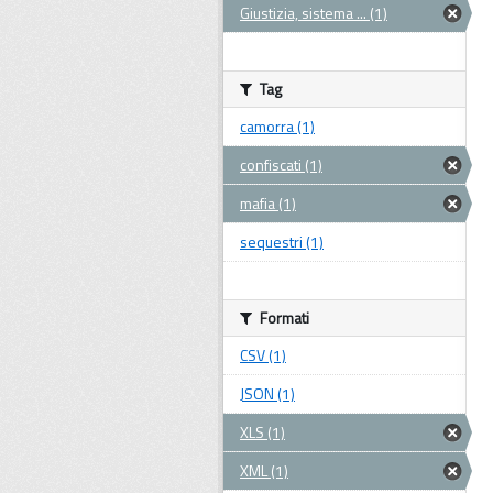
Giustizia, sistema ... (1)
Tag
camorra (1)
confiscati (1)
mafia (1)
sequestri (1)
Formati
CSV (1)
JSON (1)
XLS (1)
XML (1)