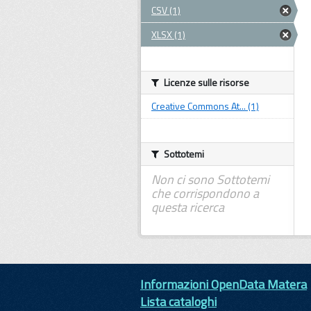
CSV (1)
XLSX (1)
Licenze sulle risorse
Creative Commons At... (1)
Sottotemi
Non ci sono Sottotemi
che corrispondono a
questa ricerca
Informazioni OpenData Matera
Lista cataloghi