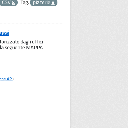
CSV
Tag:
pizzerie
assi
orizzate dagli uffici
to la seguente MAPPA
one API
).