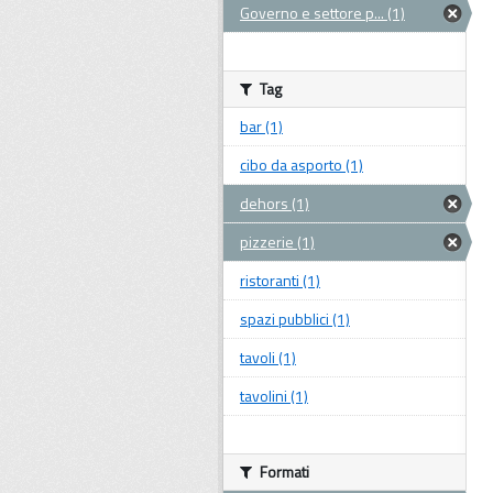
Governo e settore p... (1)
Tag
bar (1)
cibo da asporto (1)
dehors (1)
pizzerie (1)
ristoranti (1)
spazi pubblici (1)
tavoli (1)
tavolini (1)
Formati