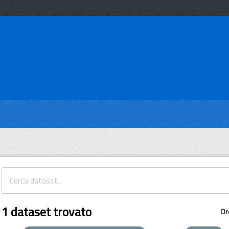
1 dataset trovato
Or