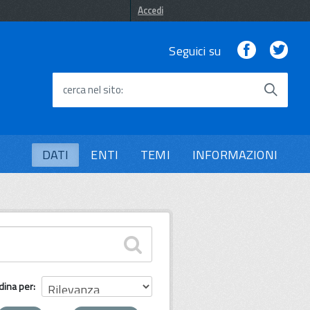
Accedi
Facebook
Twi
Seguici su
cerca nel sito
DATI
ENTI
TEMI
INFORMAZIONI
dina per