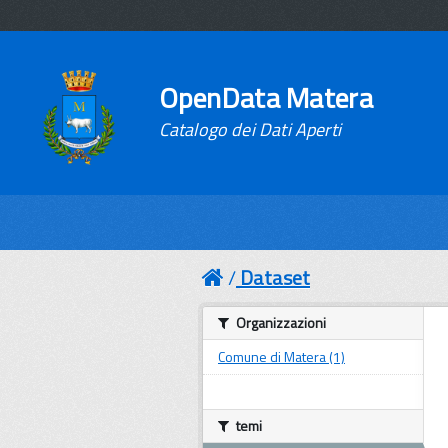
OpenData Matera
Catalogo dei Dati Aperti
Dataset
Organizzazioni
Comune di Matera (1)
temi