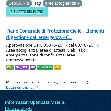
GeoJSON
Tag:
aree accoglienza
RISULTATO DEL FILTRO
Piano Comunale di Protezione Civile - Elementi
di gestione dell'emergenza - C...
Approvazione DelC 00076-2017 del 03/10/2017.
Aree accoglienza, aree di attesa, viabilità di
emergenza, zone di confluenza, aree
ammassamento
KML
GeoJSON
ZIP
Excel XLSX
CSV
E' possibile inoltre accedere al registro usando le
API
(vedi
Documentazione API
).
Informazioni OpenData Matera
Lista cataloghi